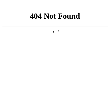
网站地图
医院首页
医生团队
医院环境
癫痫饮食
癫痫常识
癫痫病因
癫痫症状
健康讲堂
就诊流程
预约医生
当前位置：
首页
>>
癫痫常识
>> 贵阳癫痫医院[哪家好]癫痫患者的日常护理
要点有哪些？
贵阳癫痫医院[哪家好]癫痫患者的日常护理要点有哪
些？
来源：贵阳颠康医院
更新时间：2025-03-26