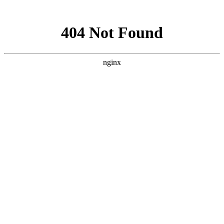
网站地图
医院首页
医生团队
医院环境
癫痫饮食
癫痫常识
癫痫病因
癫痫症状
健康讲堂
就诊流程
预约医生
当前位置：
首页
>>
癫痫治疗
>> 贵阳癫痫医院[哪家好]有癫痫什么不能吃什
么药？
贵阳癫痫医院[哪家好]有癫痫什么不能吃什么药？
来源：贵阳颠康医院
更新时间：2025-02-04
贵阳癫痫医院[哪家好]有癫痫什么不能吃什么药？癫痫很多人都