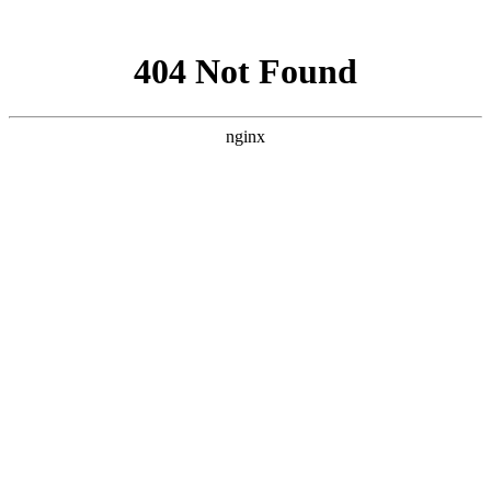
网站地图
医院首页
医生团队
医院环境
癫痫饮食
癫痫常识
癫痫病因
癫痫症状
健康讲堂
就诊流程
预约医生
当前位置：
首页
>> 贵阳癫痫病的中医治疗
贵阳癫痫病的中医治疗
1
栏目导航
NAVIGATION